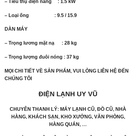
– Tiêu thụ điện năng : 1.5 kW
– Loại ống : 9.5 / 15.9
DÀN MÁY
– Trọng lương mặt nạ : 28 kg
– Trọng lượng đuôi nóng : 37 kg
MỌI CHI TIẾT VỀ SẢN PHẨM, VUI LÒNG LIÊN HỆ ĐẾN
CHÚNG TÔI
ĐIỆN LẠNH UY VŨ
CHUYÊN THANH LÝ: MÁY LẠNH CŨ, ĐỒ CŨ, NHÀ
HÀNG, KHÁCH SẠN, KHO XƯỞNG, VĂN PHÒNG,
HÀNG QUÁN, …