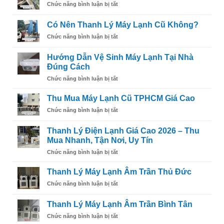
ở
Chức năng bình luận bị tắt
LẠNH
Dụng
Khi
NĂM
Máy
Nào
2026
Có Nên Thanh Lý Máy Lạnh Cũ Không?
Lạnh
Nên
ở
Chức năng bình luận bị tắt
Thanh
Có
Lý
Nên
Máy
Hướng Dẫn Vệ Sinh Máy Lạnh Tại Nhà
Thanh
Lạnh
Đúng Cách
Lý
Cũ?
ở
Chức năng bình luận bị tắt
Máy
Hướng
Lạnh
Dẫn
Cũ
Thu Mua Máy Lạnh Cũ TPHCM Giá Cao
Vệ
Không?
ở
Chức năng bình luận bị tắt
Sinh
Thu
Máy
Mua
Lạnh
Thanh Lý Điện Lạnh Giá Cao 2026 – Thu
Máy
Tại
Mua Nhanh, Tận Nơi, Uy Tín
Lạnh
Nhà
ở
Chức năng bình luận bị tắt
Cũ
Đúng
Thanh
TPHCM
Cách
Lý
Giá
Thanh Lý Máy Lạnh Âm Trần Thủ Đức
Điện
Cao
ở
Chức năng bình luận bị tắt
Lạnh
Thanh
Giá
Lý
Cao
Thanh Lý Máy Lạnh Âm Trần Bình Tân
Máy
2026
ở
Chức năng bình luận bị tắt
Lạnh
–
Thanh