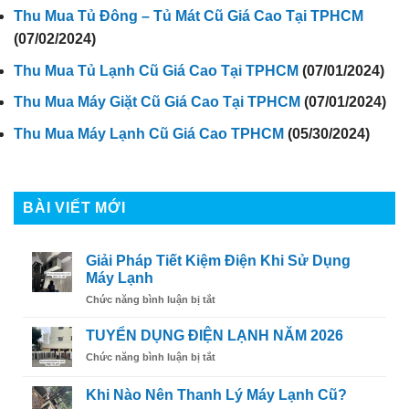
Thu Mua Tủ Đông – Tủ Mát Cũ Giá Cao Tại TPHCM
(07/02/2024)
Thu Mua Tủ Lạnh Cũ Giá Cao Tại TPHCM
(07/01/2024)
Thu Mua Máy Giặt Cũ Giá Cao Tại TPHCM
(07/01/2024)
Thu Mua Máy Lạnh Cũ Giá Cao TPHCM
(05/30/2024)
BÀI VIẾT MỚI
Giải Pháp Tiết Kiệm Điện Khi Sử Dụng
Máy Lạnh
ở
Chức năng bình luận bị tắt
Giải
Pháp
TUYỂN DỤNG ĐIỆN LẠNH NĂM 2026
Tiết
ở
Chức năng bình luận bị tắt
Kiệm
TUYỂN
Điện
DỤNG
Khi
Khi Nào Nên Thanh Lý Máy Lạnh Cũ?
ĐIỆN
Sử