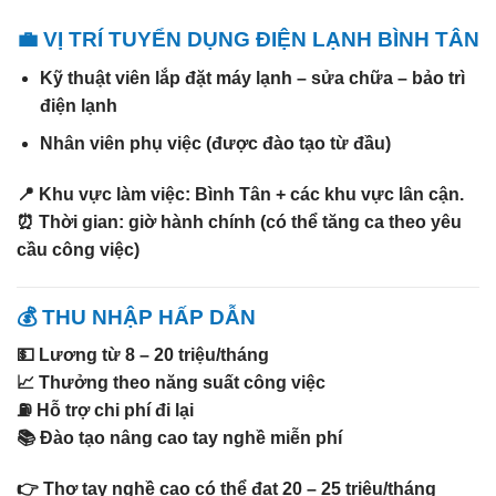
💼 VỊ TRÍ TUYỂN DỤNG ĐIỆN LẠNH BÌNH TÂN
Kỹ thuật viên lắp đặt máy lạnh – sửa chữa – bảo trì
điện lạnh
Nhân viên phụ việc (được đào tạo từ đầu)
📍 Khu vực làm việc:
Bình Tân + các khu vực lân cận.
⏰ Thời gian: giờ hành chính (có thể tăng ca theo yêu
cầu công việc)
💰 THU NHẬP HẤP DẪN
💵
Lương từ 8 – 20 triệu/tháng
📈 Thưởng theo năng suất công việc
⛽ Hỗ trợ chi phí đi lại
📚 Đào tạo nâng cao tay nghề miễn phí
👉 Thợ tay nghề cao có thể đạt
20 – 25 triệu/tháng