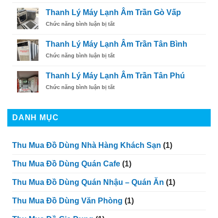
Âm
Thu
Lý
Trần
Thanh Lý Máy Lạnh Âm Trần Gò Vấp
Mua
Máy
Thủ
Nhanh,
ở
Chức năng bình luận bị tắt
Lạnh
Đức
Tận
Thanh
Âm
Nơi,
Lý
Trần
Thanh Lý Máy Lạnh Âm Trần Tân Bình
Uy
Máy
Bình
Tín
ở
Chức năng bình luận bị tắt
Lạnh
Tân
Thanh
Âm
Lý
Trần
Thanh Lý Máy Lạnh Âm Trần Tân Phú
Máy
Gò
ở
Chức năng bình luận bị tắt
Lạnh
Vấp
Thanh
Âm
Lý
Trần
Máy
Tân
DANH MỤC
Lạnh
Bình
Âm
Trần
Thu Mua Đồ Dùng Nhà Hàng Khách Sạn
(1)
Tân
Phú
Thu Mua Đồ Dùng Quán Cafe
(1)
Thu Mua Đồ Dùng Quán Nhậu – Quán Ăn
(1)
Thu Mua Đồ Dùng Văn Phòng
(1)