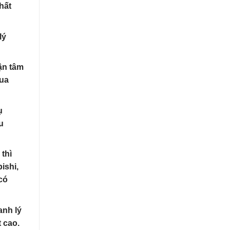
hất
lý
ận tâm
mua
ụ
u
thì
ishi,
có
anh lý
 cao.