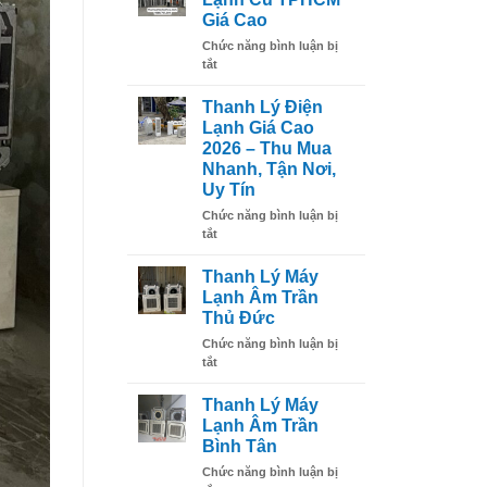
Sinh
Giá Cao
Máy
Chức năng bình luận bị
Lạnh
ở
tắt
Tại
Thu
Nhà
Mua
Đúng
Thanh Lý Điện
Máy
Cách
Lạnh Giá Cao
Lạnh
2026 – Thu Mua
Cũ
Nhanh, Tận Nơi,
TPHCM
Uy Tín
Giá
Cao
Chức năng bình luận bị
ở
tắt
Thanh
Lý
Thanh Lý Máy
Điện
Lạnh Âm Trần
Lạnh
Thủ Đức
Giá
Chức năng bình luận bị
Cao
ở
tắt
2026
Thanh
–
Lý
Thu
Thanh Lý Máy
Máy
Mua
Lạnh Âm Trần
Lạnh
Nhanh,
Bình Tân
Âm
Tận
Chức năng bình luận bị
Trần
Nơi,