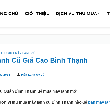
ANG CHỦ
GIỚI THIỆU
DỊCH VỤ THU MUA
T
THU MUA MÁY LẠNH CŨ
nh Cũ Giá Cao Bình Thạnh
02/2024
Điện Lạnh Uy Vũ
 cũ Quận Bình Thạnh
để mua máy lạnh mới.
đơn vị
thu mua máy lạnh cũ Bình Thạnh
nào để
bán máy lạ