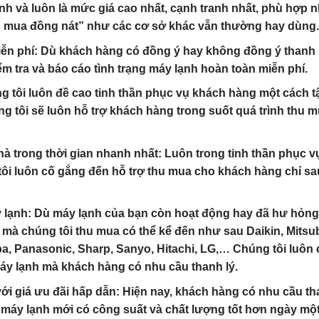
ạnh và luôn là mức giá cao nhất, cạnh tranh nhất, phù hợp n
thu mua đồng nát” như các cơ sở khác vẫn thường hay dùng.
iễn phí
: Dù khách hàng có đồng ý hay không đồng ý thanh 
m tra và báo cáo tình trạng máy lạnh hoàn toàn miễn phí.
g tôi luôn đề cao tinh thần phục vụ khách hàng một cách t
g tôi sẽ luôn hỗ trợ khách hàng trong suốt quá trình thu 
hà trong thời gian nhanh nhất
: Luôn trong tinh thần phục v
ôi luôn cố gắng đến hỗ trợ thu mua cho khách hàng chỉ sa
y lạnh
: Dù máy lạnh của bạn còn hoạt động hay đã hư hỏng 
mà chúng tôi thu mua có thể kể đến như sau Daikin, Mitsub
a, Panasonic, Sharp, Sanyo, Hitachi, LG,… Chúng tôi luôn 
máy lạnh mà khách hàng có nhu cầu thanh lý.
với giá ưu đãi hấp dẫn
: Hiện nay, khách hàng có nhu cầu th
máy lạnh mới có công suất và chất lượng tốt hơn ngày một