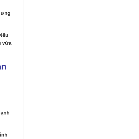
nhưng
 Nếu
g vừa
ận
n
hạnh
tình