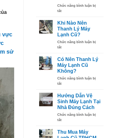
Điện
Chức năng bình luận bị
Khi
ở
tắt
Sử
của
TUYỂN
Dụng
DỤNG
Máy
Khi Nào Nên
ĐIỆN
Lạnh
Thanh Lý Máy
LẠNH
u vực
Lạnh Cũ?
NĂM
ợc
Chức năng bình luận bị
2026
ở
tắt
ệm sử
Khi
Nào
Có Nên Thanh Lý
Nên
Máy Lạnh Cũ
Thanh
Không?
Lý
Chức năng bình luận bị
Máy
ở
tắt
Lạnh
Có
Cũ?
Nên
Hướng Dẫn Vệ
Thanh
Sinh Máy Lạnh Tại
Lý
Nhà Đúng Cách
Máy
Chức năng bình luận bị
Lạnh
ở
tắt
Cũ
Hướng
Không?
Dẫn
Thu Mua Máy
Vệ
Lạnh Cũ TPHCM