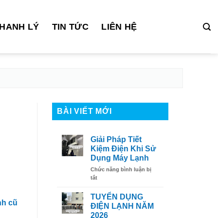
HANH LÝ
TIN TỨC
LIÊN HỆ
BÀI VIẾT MỚI
Giải Pháp Tiết
Kiệm Điện Khi Sử
Dụng Máy Lạnh
Chức năng bình luận bị
ở
tắt
Giải
Pháp
TUYỂN DỤNG
nh cũ
Tiết
ĐIỆN LẠNH NĂM
Kiệm
2026