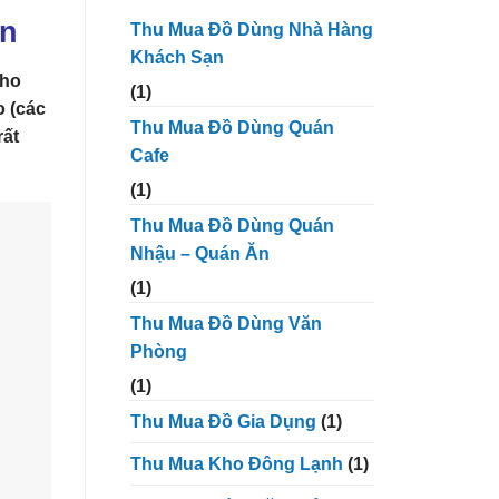
Trần
án
Thu Mua Đồ Dùng Nhà Hàng
Tân
Phú
Khách Sạn
cho
(1)
o (các
Thu Mua Đồ Dùng Quán
rất
Cafe
(1)
Thu Mua Đồ Dùng Quán
Nhậu – Quán Ăn
(1)
Thu Mua Đồ Dùng Văn
Phòng
(1)
Thu Mua Đồ Gia Dụng
(1)
Thu Mua Kho Đông Lạnh
(1)