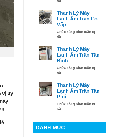
ở
tắt
Thủ
Uy
Thanh
Đức
Tín
Lý
Thanh Lý Máy
Máy
Lạnh Âm Trần Gò
Lạnh
Vấp
Âm
Chức năng bình luận bị
Trần
ở
tắt
Bình
Thanh
Tân
Lý
Thanh Lý Máy
Máy
Lạnh Âm Trần Tân
Lạnh
Bình
Âm
Chức năng bình luận bị
Trần
ở
tắt
Gò
Thanh
Vấp
Lý
Thanh Lý Máy
ao
Máy
Lạnh Âm Trần Tân
 vị uy
Lạnh
Phú
Âm
 máy
Chức năng bình luận bị
Trần
ng.
ở
tắt
Tân
Thanh
Bình
Lý
để
Máy
DANH MỤC
Lạnh
Âm