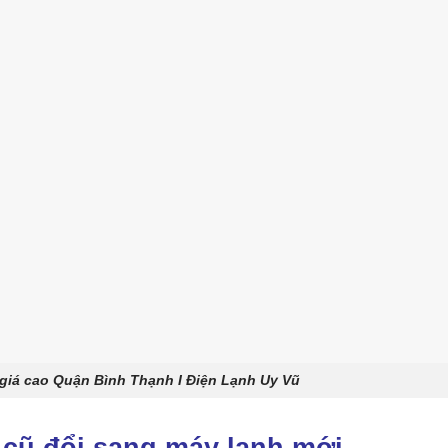
 giá cao Quận Bình Thạnh I Điện Lạnh Uy Vũ
 cũ đổi sang máy lạnh
mớ
i